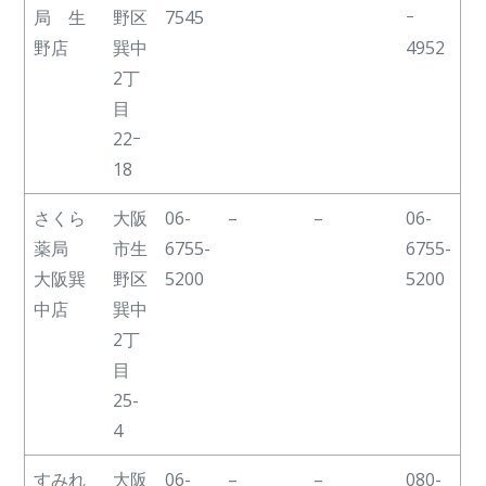
局 生
野区
7545
ｰ
野店
巽中
4952
2丁
目
22ｰ
18
さくら
大阪
06-
–
–
06-
薬局
市生
6755-
6755-
大阪巽
野区
5200
5200
中店
巽中
2丁
目
25-
4
すみれ
大阪
06-
–
–
080-