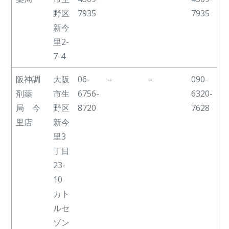
野区
7935
7935
新今
里2-
7-4
阪神調
大阪
06-
–
–
090-
剤薬
市生
6756-
6320-
局 今
野区
8720
7628
里店
新今
里3
丁目
23-
10
カト
ルセ
ゾン