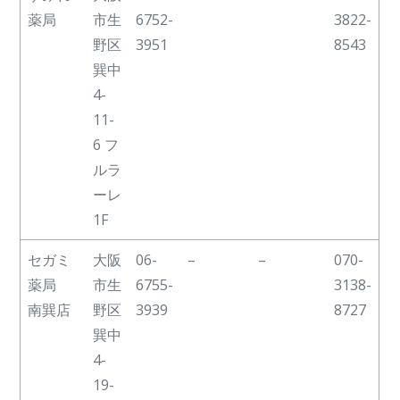
薬局
市生
6752-
3822-
野区
3951
8543
巽中
4-
11-
6 フ
ルラ
ーレ
1F
セガミ
大阪
06-
–
–
070-
薬局
市生
6755-
3138-
南巽店
野区
3939
8727
巽中
4-
19-