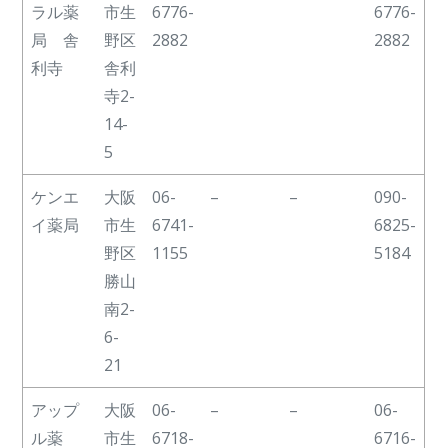
名
在
番号
外対
ラル薬
市生
6776-
6776-
地
応
局 舎
野区
2882
2882
電話
利寺
舎利
番号
寺2-
14-
5
ケンエ
大阪
06-
–
–
090-
イ薬局
市生
6741-
6825-
野区
1155
5184
勝山
南2-
6-
21
アップ
大阪
06-
–
–
06-
ル薬
市生
6718-
6716-