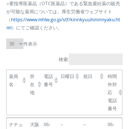
○要指導医薬品（OTC医薬品）である緊急避妊薬の販売
が可能な薬局については、厚⽣労働省ウェブサイト
（
https://www.mhlw.go.jp/stf/kinnkyuuhininnyaku.ht
ml
）にてご確認ください。
件表示
検索:
薬局
所
電話
日曜日
祝日
時間
名
在
番号
外対
地
応
電話
番号
薬局
所
電話
日曜日
祝日
時間
ナチュ
大阪
06-
–
–
06-