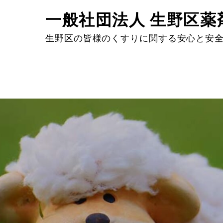
Skip
一般社団法人 生野区薬
to
content
生野区の皆様のくすりに関する安心と安